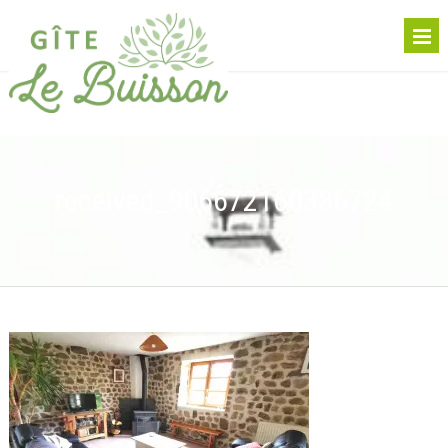
received_906672160386724