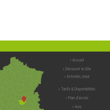
Accueil
Découvrir le Gîte
Activités, loisir
Tarifs & Disponibilités
Plan d’accès
Avis