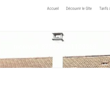
Accueil
Découvrir le Gîte
Tarifs 
received_872537861109368