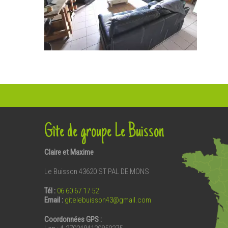
Gîte de groupe Le Buisson
Claire et Maxime
Le Buisson 43620 ST PAL DE MONS
Tél :
06 60 67 17 52
Email
:
gitelebuisson43@gmail.com
Coordonnées GPS :