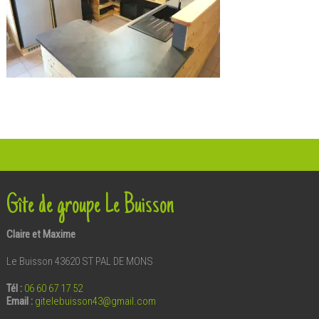
Gîte de groupe Le Buisson
Claire et Maxime
Le Buisson 43620 ST PAL DE MONS
Tél :
06 60 67 17 52
Email
:
gitelebuisson43@gmail.com