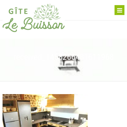
received_1458266481611968