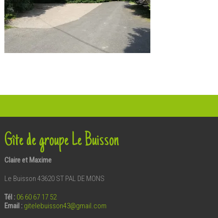
Gîte de groupe Le Buisson
Claire et Maxime
Le Buisson 43620 ST PAL DE MONS
Tél :
06 60 67 17 52
Email
:
gitelebuisson43@gmail.com