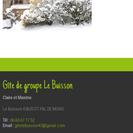
Gîte de groupe Le Buisson
Claire et Maxime
Le Buisson 43620 ST PAL DE MONS
Tél :
06 60 67 17 52
Email
:
gitelebuisson43@gmail.com