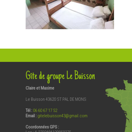
Gîte de groupe Le Buisson
Claire et Maxime
Le Buisson 43620 ST PAL DE MONS
Tél :
06 60 67 17 52
Email
:
gitelebuisson43@gmail.com
Coordonnées GPS :