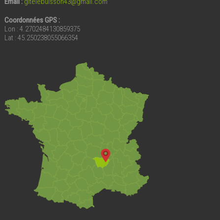
Email
:
gitelebuisson43@gmail.com
Coordonnées GPS :
Lon : 4.2702484130859375
Lat : 45.250238055066354