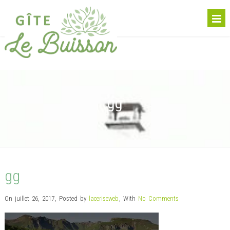
gg
gg
On juillet 26, 2017
,
Posted by
laceriseweb
,
With
No Comments