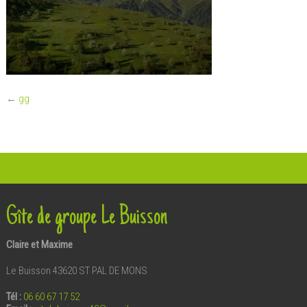
←
gg
Gîte de groupe Le Buisson
Claire et Maxime
Le Buisson 43620 ST PAL DE MONS
Tél :
06 60 67 17 52