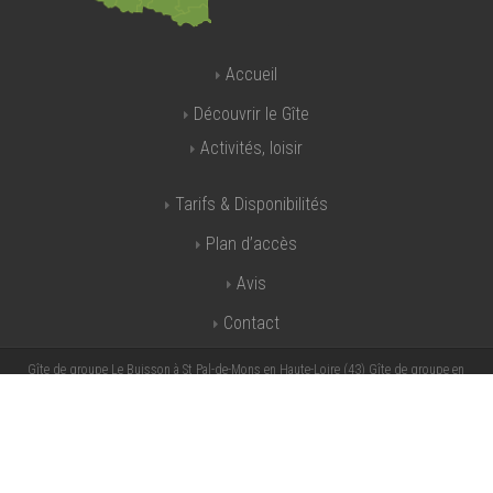
Accueil
Découvrir le Gîte
Activités, loisir
Tarifs & Disponibilités
Plan d’accès
Avis
Contact
Gîte de groupe Le Buisson à St Pal-de-Mons en Haute-Loire (43) Gîte de groupe en
Auvergne - Grand gite Auvergne - Grand gite Haute Loire - Grand gite Le Puy en Velay -
Grand gite 43 - Grand gite Loire - Grand gite 42 - Gite grande capacité en Auvergne - Gite
grande capacité en Haute Loire - Gite grande capacité dans la Loire - Gite grande
capacités St Etienne - Gite grande capacité Clermont Ferrand - Gite grande capacité
Firminy - Gite groupe Auvergne - Gite de France Auvergne - Gite de France Haute Loire -