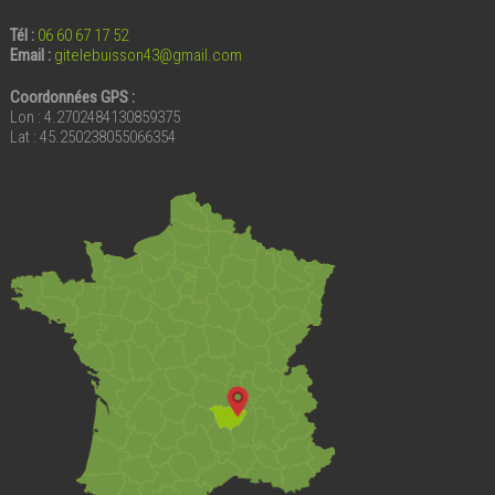
Tél :
06 60 67 17 52
Email
:
gitelebuisson43@gmail.com
Coordonnées GPS :
Lon : 4.2702484130859375
Lat : 45.250238055066354