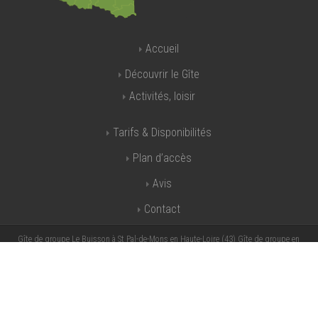
Accueil
Découvrir le Gîte
Activités, loisir
Tarifs & Disponibilités
Plan d’accès
Avis
Contact
Gîte de groupe Le Buisson à St Pal-de-Mons en Haute-Loire (43) Gîte de groupe en
Auvergne - Grand gite Auvergne - Grand gite Haute Loire - Grand gite Le Puy en Velay -
Grand gite 43 - Grand gite Loire - Grand gite 42 - Gite grande capacité en Auvergne - Gite
grande capacité en Haute Loire - Gite grande capacité dans la Loire - Gite grande
capacités St Etienne - Gite grande capacité Clermont Ferrand - Gite grande capacité
Firminy - Gite groupe Auvergne - Gite de France Auvergne - Gite de France Haute Loire -