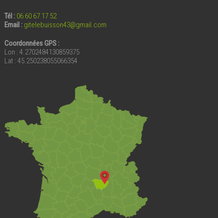
Tél :
06 60 67 17 52
Email
:
gitelebuisson43@gmail.com
Coordonnées GPS :
Lon : 4.2702484130859375
Lat : 45.250238055066354