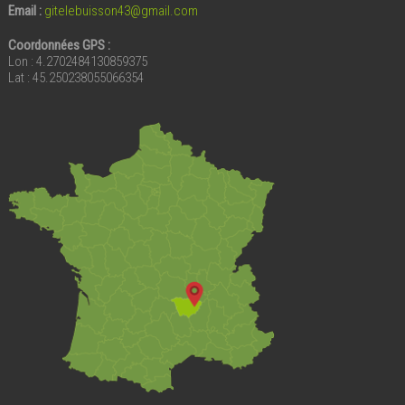
Email
:
gitelebuisson43@gmail.com
Coordonnées GPS :
Lon : 4.2702484130859375
Lat : 45.250238055066354